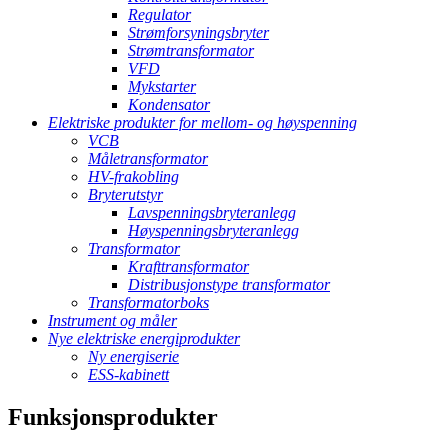
Regulator
Strømforsyningsbryter
Strømtransformator
VFD
Mykstarter
Kondensator
Elektriske produkter for mellom- og høyspenning
VCB
Måletransformator
HV-frakobling
Bryterutstyr
Lavspenningsbryteranlegg
Høyspenningsbryteranlegg
Transformator
Krafttransformator
Distribusjonstype transformator
Transformatorboks
Instrument og måler
Nye elektriske energiprodukter
Ny energiserie
ESS-kabinett
Funksjonsprodukter