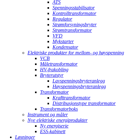
ATS
Spenningsstabilisator
Kontrolltransformator
Regulator
Strømforsyningsbryter
Strømtransformator
VFD
Mykstarter
Kondensator
Elektriske produkter for mellom- og høyspenning
VCB
Måletransformator
HV-frakobling
Bryterutstyr
Lavspenningsbryteranlegg
Høyspenningsbryteranlegg
Transformator
Krafttransformator
Distribusjonstype transformator
Transformatorboks
Instrument og måler
Nye elektriske energiprodukter
Ny energiserie
ESS-kabinett
Løsninger