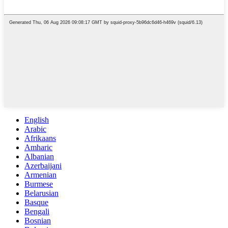
English
Arabic
Afrikaans
Amharic
Albanian
Azerbaijani
Armenian
Burmese
Belarusian
Basque
Bengali
Bosnian