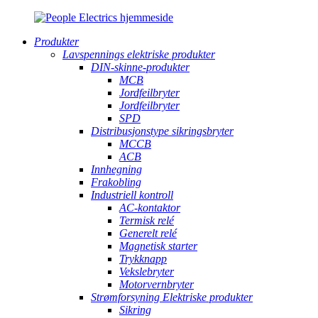
Produkter
Lavspennings elektriske produkter
DIN-skinne-produkter
MCB
Jordfeilbryter
Jordfeilbryter
SPD
Distribusjonstype sikringsbryter
MCCB
ACB
Innhegning
Frakobling
Industriell kontroll
AC-kontaktor
Termisk relé
Generelt relé
Magnetisk starter
Trykknapp
Vekslebryter
Motorvernbryter
Strømforsyning Elektriske produkter
Sikring