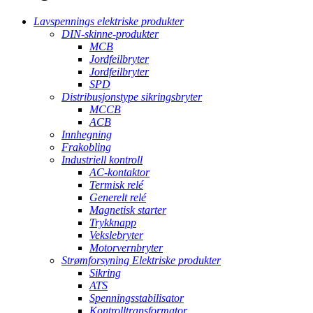
Lavspennings elektriske produkter
DIN-skinne-produkter
MCB
Jordfeilbryter
Jordfeilbryter
SPD
Distribusjonstype sikringsbryter
MCCB
ACB
Innhegning
Frakobling
Industriell kontroll
AC-kontaktor
Termisk relé
Generelt relé
Magnetisk starter
Trykknapp
Vekslebryter
Motorvernbryter
Strømforsyning Elektriske produkter
Sikring
ATS
Spenningsstabilisator
Kontrolltransformator