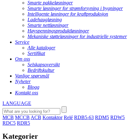
Smarte pakkeløsninger
Smarte løsninger for strømforsyning i bygninger
Intelligente løsninger for kraftproduksjon
Ladehaugløsning
Smarte nettløsninger
Høyspenningsproduktløsninger
Mekaniske støtteløsninger for industrielle systemer
Service
Alle kataloger
Sertifikat
Om oss
Selskapsoversikt
Bedriftskultur
Vanlige spørsmål
Nyheter
Blogg
Kontakt oss
LANGUAGE
MCB
MCCB
ACB
Kontaktor
Relé
RDB5-63
RDM5
RDW5
RDC5
RDR5
Kategorier