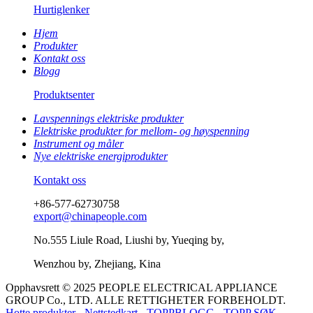
Hurtiglenker
Hjem
Produkter
Kontakt oss
Blogg
Produktsenter
Lavspennings elektriske produkter
Elektriske produkter for mellom- og høyspenning
Instrument og måler
Nye elektriske energiprodukter
Kontakt oss
+86-577-62730758
export@chinapeople.com
No.555 Liule Road, Liushi by, Yueqing by,
Wenzhou by, Zhejiang, Kina
Opphavsrett © 2025 PEOPLE ELECTRICAL APPLIANCE
GROUP Co., LTD. ALLE RETTIGHETER FORBEHOLDT.
Hotte produkter
-
Nettstedkart
-
TOPPBLOGG
-
TOPP SØK